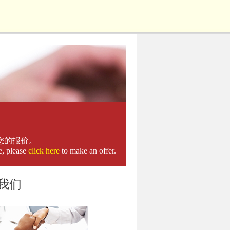
您的报价。
e, please
click here
to make an offer.
我们