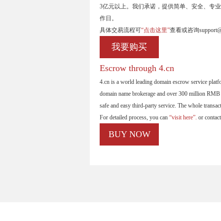
3亿元以上。我们承诺，提供简单、安全、专业
作日。
具体交易流程可
“点击这里”
查看或咨询support@
我要购买
Escrow through 4.cn
4.cn is a world leading domain escrow service plat
domain name brokerage and over 300 million RMB tr
safe and easy third-party service. The whole transa
For detailed process, you can
“visit here”.
or contac
BUY NOW