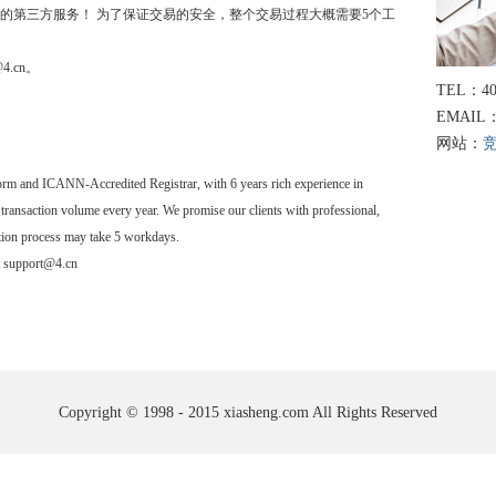
的第三方服务！ 为了保证交易的安全，整个交易过程大概需要5个工
4.cn。
TEL：40
EMAIL：
网站：
form and ICANN-Accredited Registrar, with 6 years rich experience in
ansaction volume every year. We promise our clients with professional,
ction process may take 5 workdays.
t support@4.cn
Copyright © 1998 - 2015 xiasheng.com All Rights Reserved